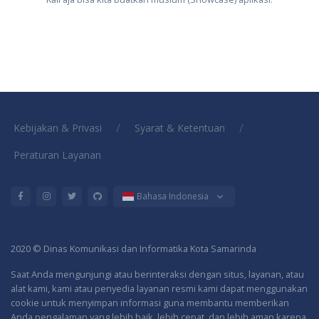
/
/
Kebijakan & Privasi
Syarat & Ketentuan
Peraturan Layanan
Bahasa Indonesia
2020 © Dinas Komunikasi dan Informatika Kota Samarinda
Saat Anda mengunjungi atau berinteraksi dengan situs, layanan, atau
alat kami, kami atau penyedia layanan resmi kami dapat menggunakan
cookie untuk menyimpan informasi guna membantu memberikan
Anda pengalaman yang lebih baik, lebih cepat, dan lebih aman karena